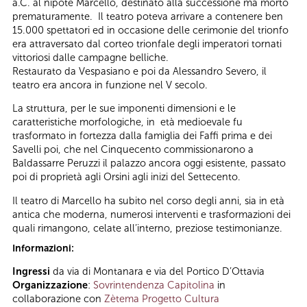
a.C. al nipote Marcello, destinato alla successione ma morto
prematuramente. Il teatro poteva arrivare a contenere ben
15.000 spettatori ed in occasione delle cerimonie del trionfo
era attraversato dal corteo trionfale degli imperatori tornati
vittoriosi dalle campagne belliche.
Restaurato da Vespasiano e poi da Alessandro Severo, il
teatro era ancora in funzione nel V secolo.
La struttura, per le sue imponenti dimensioni e le
caratteristiche morfologiche, in età medioevale fu
trasformato in fortezza dalla famiglia dei Faffi prima e dei
Savelli poi, che nel Cinquecento commissionarono a
Baldassarre Peruzzi il palazzo ancora oggi esistente, passato
poi di proprietà agli Orsini agli inizi del Settecento.
Il teatro di Marcello ha subito nel corso degli anni, sia in età
antica che moderna, numerosi interventi e trasformazioni dei
quali rimangono, celate all’interno, preziose testimonianze.
Informazioni:
Ingressi
da via di Montanara e via del Portico D’Ottavia
Organizzazione
:
Sovrintendenza Capitolina
in
collaborazione con
Zètema Progetto Cultura