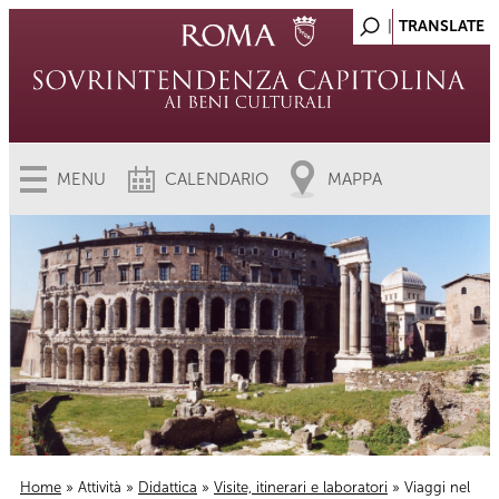
MENU
CALENDARIO
MAPPA
Home
»
Attività
»
Didattica
»
Visite, itinerari e laboratori
» Viaggi nel