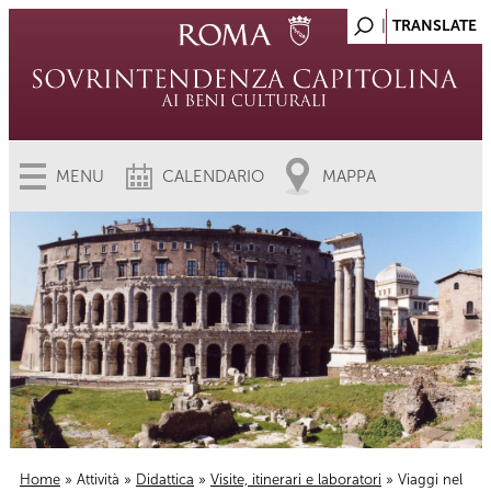
MENU
CALENDARIO
MAPPA
Home
»
Attività
»
Didattica
»
Visite, itinerari e laboratori
» Viaggi nel