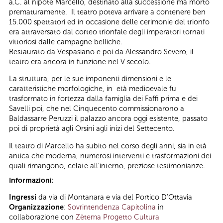
a.C. al nipote Marcello, destinato alla successione ma morto
prematuramente. Il teatro poteva arrivare a contenere ben
15.000 spettatori ed in occasione delle cerimonie del trionfo
era attraversato dal corteo trionfale degli imperatori tornati
vittoriosi dalle campagne belliche.
Restaurato da Vespasiano e poi da Alessandro Severo, il
teatro era ancora in funzione nel V secolo.
La struttura, per le sue imponenti dimensioni e le
caratteristiche morfologiche, in età medioevale fu
trasformato in fortezza dalla famiglia dei Faffi prima e dei
Savelli poi, che nel Cinquecento commissionarono a
Baldassarre Peruzzi il palazzo ancora oggi esistente, passato
poi di proprietà agli Orsini agli inizi del Settecento.
Il teatro di Marcello ha subito nel corso degli anni, sia in età
antica che moderna, numerosi interventi e trasformazioni dei
quali rimangono, celate all’interno, preziose testimonianze.
Informazioni:
Ingressi
da via di Montanara e via del Portico D’Ottavia
Organizzazione
:
Sovrintendenza Capitolina
in
collaborazione con
Zètema Progetto Cultura