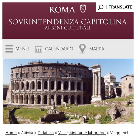
MENU
CALENDARIO
MAPPA
Home
»
Attività
»
Didattica
»
Visite, itinerari e laboratori
» Viaggi nel