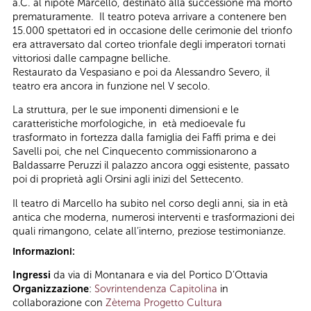
a.C. al nipote Marcello, destinato alla successione ma morto
prematuramente. Il teatro poteva arrivare a contenere ben
15.000 spettatori ed in occasione delle cerimonie del trionfo
era attraversato dal corteo trionfale degli imperatori tornati
vittoriosi dalle campagne belliche.
Restaurato da Vespasiano e poi da Alessandro Severo, il
teatro era ancora in funzione nel V secolo.
La struttura, per le sue imponenti dimensioni e le
caratteristiche morfologiche, in età medioevale fu
trasformato in fortezza dalla famiglia dei Faffi prima e dei
Savelli poi, che nel Cinquecento commissionarono a
Baldassarre Peruzzi il palazzo ancora oggi esistente, passato
poi di proprietà agli Orsini agli inizi del Settecento.
Il teatro di Marcello ha subito nel corso degli anni, sia in età
antica che moderna, numerosi interventi e trasformazioni dei
quali rimangono, celate all’interno, preziose testimonianze.
Informazioni:
Ingressi
da via di Montanara e via del Portico D’Ottavia
Organizzazione
:
Sovrintendenza Capitolina
in
collaborazione con
Zètema Progetto Cultura