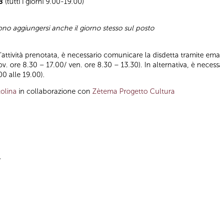
8
(tutti i giorni 9.00-19.00)
sono aggiungersi anche il giorno stesso sul posto
ll’attività prenotata, è necessario comunicare la disdetta tramite emai
iov. ore 8.30 – 17.00/ ven. ore 8.30 – 13.30). In alternativa, è nece
00 alle 19.00).
olina
in collaborazione con
Zètema Progetto Cultura
.