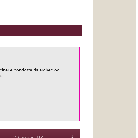
rdinarie condotte da archeologi
..
link
ACCESSIBILITÀ