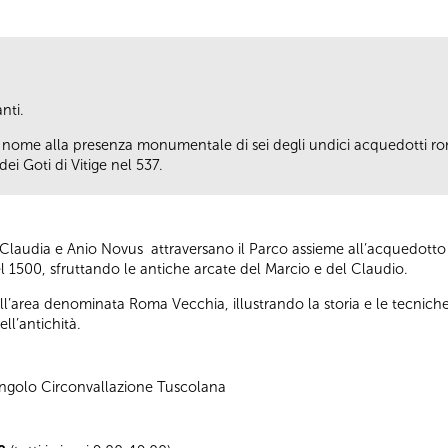
nti.
uo nome alla presenza monumentale di sei degli undici acquedotti ro
 dei Goti di Vitige nel 537.
 Claudia e Anio Novus attraversano il Parco assieme all’acquedotto 
 del 1500, sfruttando le antiche arcate del Marcio e del Claudio.
e dall’area denominata Roma Vecchia, illustrando la storia e le tecni
ll’antichità.
angolo Circonvallazione Tuscolana