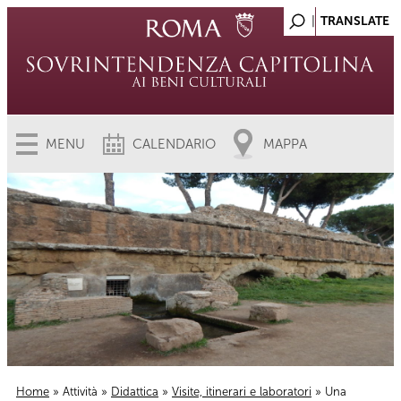
MENU
CALENDARIO
MAPPA
Home
»
Attività
»
Didattica
»
Visite, itinerari e laboratori
» Una