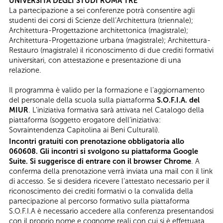
UNIVERSITÀ DEGLI STUDI ROMA TRE
La partecipazione a sei conferenze potrà consentire agli
studenti dei corsi di Scienze dell’Architettura (triennale);
Architettura-Progettazione architettonica (magistrale);
Architettura-Progettazione urbana (magistrale); Architettura-
Restauro (magistrale) il riconoscimento di due crediti formativi
universitari, con attestazione e presentazione di una
relazione.
Il programma è valido per la formazione e l’aggiornamento
del personale della scuola sulla piattaforma
S.O.F.I.A. del
MIUR
. L'iniziativa formativa sarà attivata nel Catalogo della
piattaforma (soggetto erogatore dell’iniziativa:
Sovraintendenza Capitolina ai Beni Culturali).
Incontri gratuiti con prenotazione obbligatoria allo
060608. Gli incontri si svolgono su piattaforma Google
Suite. Si suggerisce di entrare con il browser Chrome
. A
conferma della prenotazione verrà inviata una mail con il link
di accesso. Se si desidera ricevere l’attestato necessario per il
riconoscimento dei crediti formativi o la convalida della
partecipazione al percorso formativo sulla piattaforma
S.O.F.I.A è necessario accedere alla conferenza presentandosi
con il proprio nome e cognome reali con cui si è effettuata