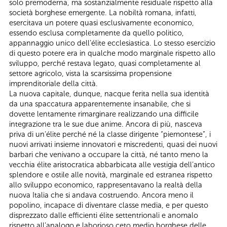
solo premoderna, ma sostanzialmente residuale rispetto alla
società borghese emergente. La nobiltà romana, infatti,
esercitava un potere quasi esclusivamente economico,
essendo esclusa completamente da quello politico,
appannaggio unico dell’élite ecclesiastica. Lo stesso esercizio
di questo potere era in qualche modo marginale rispetto allo
sviluppo, perché restava legato, quasi completamente al
settore agricolo, vista la scarsissima propensione
imprenditoriale della città.
La nuova capitale, dunque, nacque ferita nella sua identità
da una spaccatura apparentemente insanabile, che si
dovette lentamente rimarginare realizzando una difficile
integrazione tra le sue due anime. Ancora di più, nasceva
priva di un’élite perché né la classe dirigente “piemontese”, i
nuovi arrivati insieme innovatori e miscredenti, quasi dei nuovi
barbari che venivano a occupare la città, né tanto meno la
vecchia élite aristocratica abbarbicata alle vestigia dell’antico
splendore e ostile alle novità, marginale ed estranea rispetto
allo sviluppo economico, rappresentavano la realtà della
nuova Italia che si andava costruendo. Ancora meno il
popolino, incapace di diventare classe media, e per questo
disprezzato dalle efficienti élite settentrionali e anomalo
rispetto all’analogo e laborioso ceto medio borghese delle