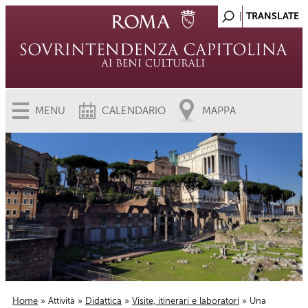
MENU
CALENDARIO
MAPPA
Home
»
Attività
»
Didattica
»
Visite, itinerari e laboratori
» Una