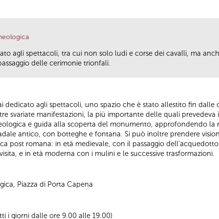
cheologica
 agli spettacoli, tra cui non solo ludi e corse dei cavalli, ma anche
assaggio delle cerimonie trionfali.
edicato agli spettacoli, uno spazio che è stato allestito fin dalle o
tre svariate manifestazioni, la più importante delle quali prevedeva i
archeologica e guida alla scoperta del monumento, approfondendo la n
stradale antico, con botteghe e fontana. Si può inoltre prendere vi
poca post romana: in età medievale, con il passaggio dell’acquedott
visita, e in età moderna con i mulini e le successive trasformazioni.
ogica, Piazza di Porta Capena
tti i giorni dalle ore 9.00 alle 19.00)