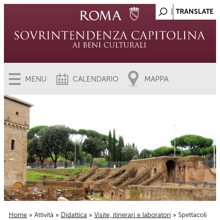
MENU
CALENDARIO
MAPPA
Home
»
Attività
»
Didattica
»
Visite, itinerari e laboratori
» Spettacoli