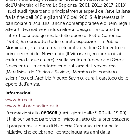
dell’Università di Roma La Sapienza (2001-2011; 2017-2019)
I suoi studi riguardano principalmente aspetti dell’arte italiana
fra la fine dell’800 e gli anni ‘60 del ‘900. Si è interessata in
particolare di scultura, anche contemporanea e di temi legati
alle arti decorative e industriali e al design. Ha curato tra
l’altro il catalogo generale delle opere di Pietro Canonica
(1986), ha condotto studi e curato esposizioni su Publio
Morbiducci, sulla scultura celebrativa tra fine Ottocento e i
primi decenni del Novecento (Il Vittoriano; monumenti ai
caduti tra le due guerre) e sulla scultura funeraria di Otto e
Novecento. Ha condotto studi sull’arte del Novecento
(Metafisica, de Chirico e Savinio). Membro del comitato
scientifico dell'Archivio Alberto Savinio, cura il catalogo delle
opere dell'artista.
Informazioni:
www.bsmc.it
www.bibliotechediroma.it
Prenotazioni allo
060608
(tutti i giorni dalle 9.00 alle 19.00).
Il link per partecipare viene inviato all'atto della prenotazione.
Il programma, a cura di Nicoletta Cardano, rientra nelle
iniziative che celebrano i centocinquanta anni dalla