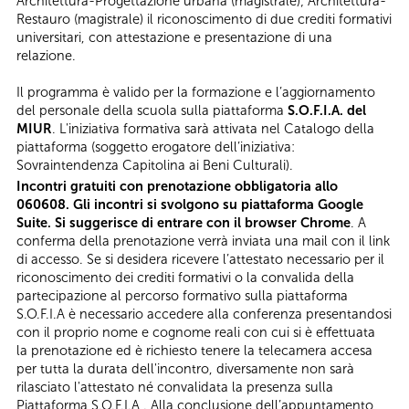
Architettura-Progettazione urbana (magistrale); Architettura-
Restauro (magistrale) il riconoscimento di due crediti formativi
universitari, con attestazione e presentazione di una
relazione.
Il programma è valido per la formazione e l’aggiornamento
del personale della scuola sulla piattaforma
S.O.F.I.A. del
MIUR
. L'iniziativa formativa sarà attivata nel Catalogo della
piattaforma (soggetto erogatore dell’iniziativa:
Sovraintendenza Capitolina ai Beni Culturali).
Incontri gratuiti con prenotazione obbligatoria allo
060608. Gli incontri si svolgono su piattaforma Google
Suite. Si suggerisce di entrare con il browser Chrome
. A
conferma della prenotazione verrà inviata una mail con il link
di accesso. Se si desidera ricevere l’attestato necessario per il
riconoscimento dei crediti formativi o la convalida della
partecipazione al percorso formativo sulla piattaforma
S.O.F.I.A è necessario accedere alla conferenza presentandosi
con il proprio nome e cognome reali con cui si è effettuata
la prenotazione ed è richiesto tenere la telecamera accesa
per tutta la durata dell'incontro, diversamente non sarà
rilasciato l'attestato né convalidata la presenza sulla
Piattaforma S.O.F.I.A . Alla conclusione dell’appuntamento