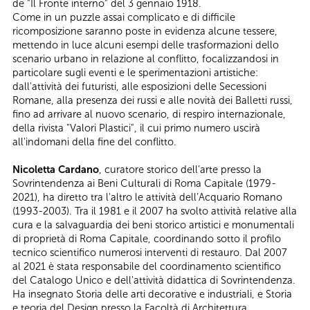
de "Il Fronte interno" del 3 gennaio 1918.
Come in un puzzle assai complicato e di difficile
ricomposizione saranno poste in evidenza alcune tessere,
mettendo in luce alcuni esempi delle trasformazioni dello
scenario urbano in relazione al conflitto, focalizzandosi in
particolare sugli eventi e le sperimentazioni artistiche:
dall'attività dei futuristi, alle esposizioni delle Secessioni
Romane, alla presenza dei russi e alle novità dei Balletti russi,
fino ad arrivare al nuovo scenario, di respiro internazionale,
della rivista "Valori Plastici", il cui primo numero uscirà
all'indomani della fine del conflitto.
Nicoletta Cardano
, curatore storico dell’arte presso la
Sovrintendenza ai Beni Culturali di Roma Capitale (1979-
2021), ha diretto tra l'altro le attività dell’Acquario Romano
(1993-2003). Tra il 1981 e il 2007 ha svolto attività relative alla
cura e la salvaguardia dei beni storico artistici e monumentali
di proprietà di Roma Capitale, coordinando sotto il profilo
tecnico scientifico numerosi interventi di restauro. Dal 2007
al 2021 è stata responsabile del coordinamento scientifico
del Catalogo Unico e dell'attività didattica di Sovrintendenza.
Ha insegnato Storia delle arti decorative e industriali, e Storia
e teoria del Design presso la Facoltà di Architettura