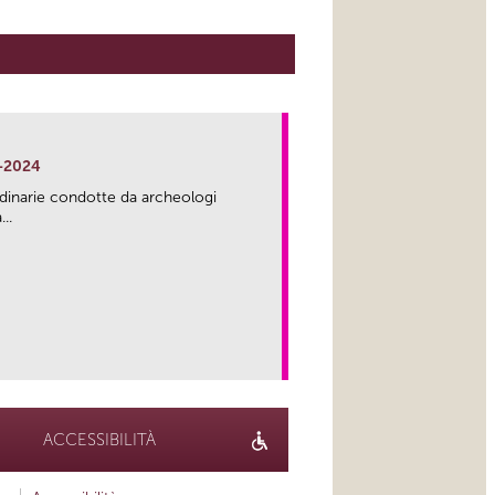
-2024
rdinarie condotte da archeologi
..
link
ACCESSIBILITÀ