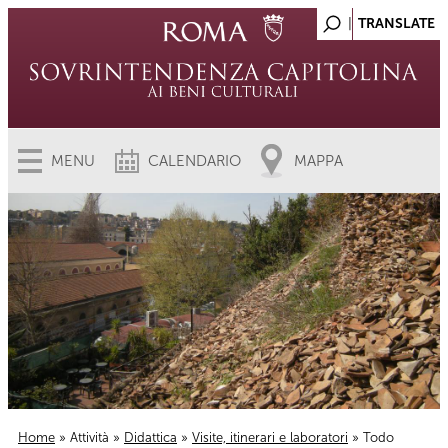
MENU
CALENDARIO
MAPPA
Home
»
Attività
»
Didattica
»
Visite, itinerari e laboratori
» Todo