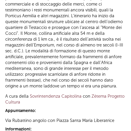
commerciale e di stoccaggio delle merci, come ci
testimoniano i resti monumentali ancora visibili, quali la
Porticus Aemilia e altri magazzini. L’itinerario ha inizio da
queste monumentali strutture ubicate al centro dell’odierno
quartiere di Testaccio e prosegue con l’ascesa al “Monte dei
Cocci”. Il Monte, collina artificiale alta 54 m e della
circonferenza di 1 km ca., è il risultato dell’attività svolta nei
magazzini dell’Emporium, nel corso di almeno tre secoli (I-III
sec. d.C.). Le modalità di formazione di questo monte
artificiale, prevalentemente formato da frammenti di anfore
contenenti olio e provenienti dalla Spagna e dall’Africa
mediterranea, sono di grande interesse per il metodo
utilizzato: progressive scarriolate di anfore ridotte in
frammenti (testae), che nel corso dei secoli hanno dato
origine a un monte laddove un tempo vi era una pianura.
A cura della
Sovrintendenza Capitolina
con
Zètema Progetto
Cultura
Appuntamento:
Via Rubattino angolo con Piazza Santa Maria Liberatrice
Informazioni: