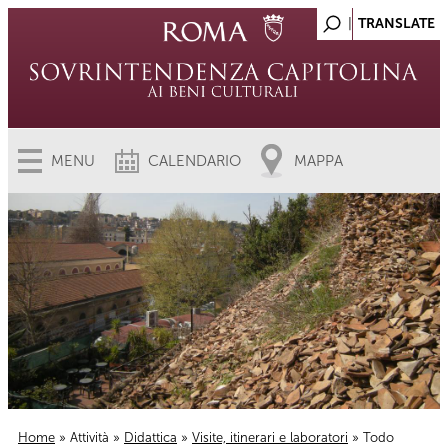
MENU
CALENDARIO
MAPPA
Home
»
Attività
»
Didattica
»
Visite, itinerari e laboratori
» Todo