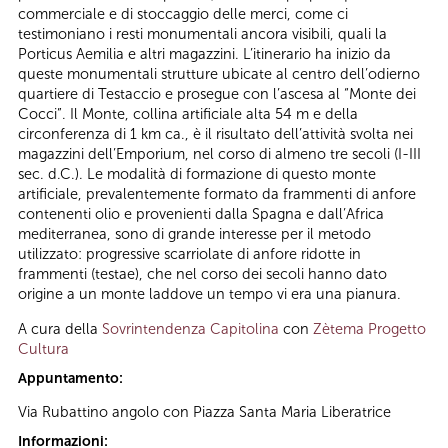
commerciale e di stoccaggio delle merci, come ci
testimoniano i resti monumentali ancora visibili, quali la
Porticus Aemilia e altri magazzini. L’itinerario ha inizio da
queste monumentali strutture ubicate al centro dell’odierno
quartiere di Testaccio e prosegue con l’ascesa al “Monte dei
Cocci”. Il Monte, collina artificiale alta 54 m e della
circonferenza di 1 km ca., è il risultato dell’attività svolta nei
magazzini dell’Emporium, nel corso di almeno tre secoli (I-III
sec. d.C.). Le modalità di formazione di questo monte
artificiale, prevalentemente formato da frammenti di anfore
contenenti olio e provenienti dalla Spagna e dall’Africa
mediterranea, sono di grande interesse per il metodo
utilizzato: progressive scarriolate di anfore ridotte in
frammenti (testae), che nel corso dei secoli hanno dato
origine a un monte laddove un tempo vi era una pianura.
A cura della
Sovrintendenza Capitolina
con
Zètema Progetto
Cultura
Appuntamento:
Via Rubattino angolo con Piazza Santa Maria Liberatrice
Informazioni: