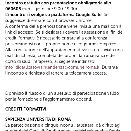
Incontro gratuito con prenotazione obbligatoria allo
060608
(tutti i giorni ore 9.00-19.00).
L'incontro si svolge su piattaforma Google Suite
. Si
suggerisce di entrare con il browser Chrome.
A conferma della prenotazione viene inviata una mail con il
link di accesso. Se si desidera ricevere l’attestazione ai fini dei
crediti formativi è necessario entrare alla conferenza
presentandosi con il proprio nome e cognome completo.
Alla conclusione dell’appuntamento deve essere inviata una
mail di richiesta, completa dei propri dati anagrafici e del
corso di studi intrapreso, al seguente indirizzo:
info_didatticasovraintendenza@comune.roma.it
. Durante
l’incontro è richiesto di tenere la telecamera accesa.
È previsto il rilascio di un attestato di partecipazione valido
per la fomazione e l’aggiornamento docenti.
CREDITI FORMATIVI
SAPIENZA UNIVERSITÀ DI ROMA
La partecipazione a cinque incontri, attestata, dà diritto agli
studenti dei Corsi di: Studi storico-artistici (triennale); Storia