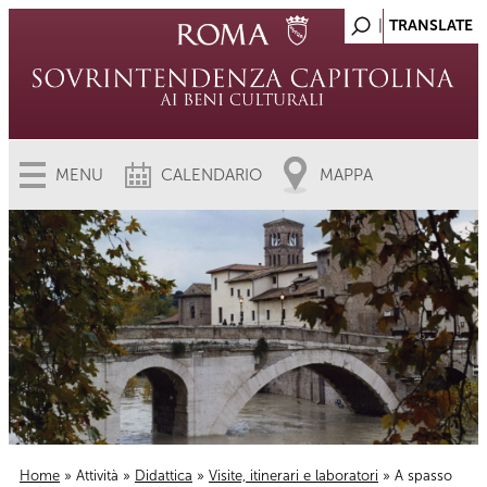
MENU
CALENDARIO
MAPPA
Home
»
Attività
»
Didattica
»
Visite, itinerari e laboratori
» A spasso