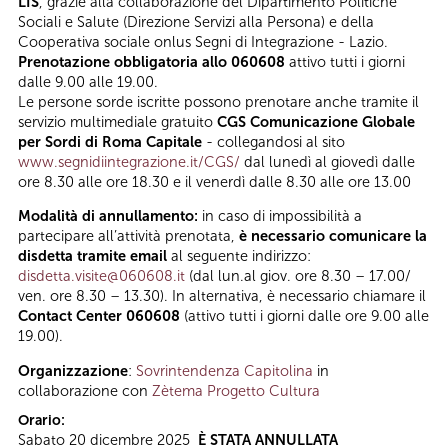
LIS
, grazie alla collaborazione del Dipartimento Politiche
Sociali e Salute (Direzione Servizi alla Persona) e della
Cooperativa sociale onlus Segni di Integrazione - Lazio.
Prenotazione obbligatoria allo 060608
attivo tutti i giorni
dalle 9.00 alle 19.00.
Le persone sorde iscritte possono prenotare anche tramite il
servizio multimediale gratuito
CGS Comunicazione Globale
per Sordi di Roma Capitale
- collegandosi al sito
www.segnidiintegrazione.it/CGS/
dal lunedì al giovedì dalle
ore 8.30 alle ore 18.30 e il venerdì dalle 8.30 alle ore 13.00
Modalità di annullamento:
in caso di impossibilità a
partecipare all’attività prenotata,
è necessario comunicare la
disdetta tramite email
al seguente indirizzo:
disdetta.visite@060608.it
(dal lun.al giov. ore 8.30 – 17.00/
ven. ore 8.30 – 13.30). In alternativa, è necessario chiamare il
Contact Center 060608
(attivo tutti i giorni dalle ore 9.00 alle
19.00).
Organizzazione
:
Sovrintendenza Capitolina
in
collaborazione con
Zètema Progetto Cultura
Orario:
Sabato 20 dicembre 2025
È
STATA ANNULLATA