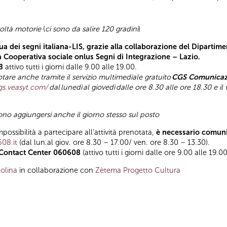
coltà motorie
(
ci sono da salire 120 gradini
)
a dei segni italiana-LIS, grazie alla collaborazione del Dipartimen
la Cooperativa sociale onlus Segni di Integrazione – Lazio.
8
attivo tutti i giorni dalle 9.00 alle 19.00.
tare anche tramite il servizio multimediale gratuito
CGS Comunicazi
gs.veasyt.com/
dal
lunedì
al giovedì
dalle ore 8.30 alle ore 18.30 e il
sono aggiungersi anche il giorno stesso sul posto
mpossibilità a partecipare all’attività prenotata,
è necessario comuni
608.it
(dal lun.al giov. ore 8.30 – 17.00/ ven. ore 8.30 – 13.30).
Contact Center 060608
(attivo tutti i giorni dalle ore 9.00 alle 19.00
olina
in collaborazione con
Zètema Progetto Cultura