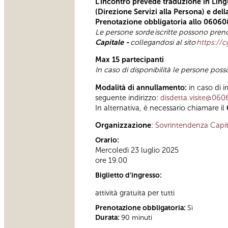
L'incontro prevede traduzione in Lingu
(Direzione Servizi alla Persona) e del
Prenotazione obbligatoria allo 06060
Le persone sorde
iscritte possono preno
Capitale -
collegandosi al sito
https://c
Max 15 partecipanti
In caso di disponibilità le persone pos
Modalità di annullamento:
in caso di i
seguente indirizzo:
disdetta.visite@060
In alternativa, è necessario chiamare il
Organizzazione
:
Sovrintendenza Capit
Orario:
Mercoledì 23 luglio 2025
ore 19.00
Biglietto d'ingresso:
attività gratuita per tutti
Prenotazione obbligatoria:
Sì
Durata:
90 minuti