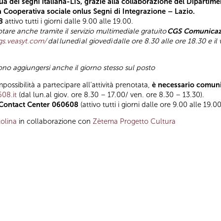
a dei segni italiana-LIS, grazie alla collaborazione del Dipartimen
la Cooperativa sociale onlus Segni di Integrazione – Lazio.
8
attivo tutti i giorni dalle 9.00 alle 19.00.
tare anche tramite il servizio multimediale gratuito
CGS Comunicazi
gs.veasyt.com/
dal
lunedì
al giovedì
dalle ore 8.30 alle ore 18.30 e il
sono aggiungersi anche il giorno stesso sul posto
mpossibilità a partecipare all’attività prenotata,
è necessario comuni
608.it
(dal lun.al giov. ore 8.30 – 17.00/ ven. ore 8.30 – 13.30).
Contact Center 060608
(attivo tutti i giorni dalle ore 9.00 alle 19.00
olina
in collaborazione con
Zètema Progetto Cultura