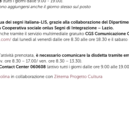
8
(tutti i giorni dalle 9.00 - 19.00).
sono aggiungersi anche il giorno stesso sul posto
a dei segni italiana-LIS, grazie alla collaborazione del Dipartimen
la Cooperativa sociale onlus Segni di Integrazione – Lazio.
he tramite il servizio multimediale gratuito
CGS Comunicazione Gl
t.com/
dal lunedì al venerdì dalle ore 8.30 alle ore 18.30 e il sabato
l’attività prenotata,
è necessario comunicare la disdetta tramite e
ov. ore 8.30 – 17.00/ ven. ore 8.30 – 13.30).
Contact Center 060608
(attivo tutti i giorni dalle ore 9.00 alle 19.00
olina
in collaborazione con
Zètema Progetto Cultura