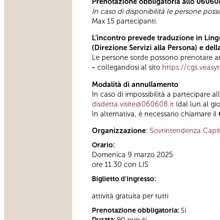
Prenotazione obbligatoria allo 06060
In caso di disponibilità le persone pos
Max 15 partecipanti.
L’incontro prevede traduzione in Lingu
(Direzione Servizi alla Persona) e del
Le persone sorde possono prenotare anc
-
collegandosi al sito
https://cgs.veasy
Modalità di annullamento
In caso di impossibilità a partecipare al
disdetta.visite@060608.it
(dal lun.al gi
In alternativa, è necessario chiamare il
Organizzazione
:
Sovrintendenza Capit
Orario:
Domenica 9 marzo 2025
ore 11.30 con LIS
Biglietto d'ingresso:
attività gratuita per tutti
Prenotazione obbligatoria:
Sì
Durata:
90 minuti