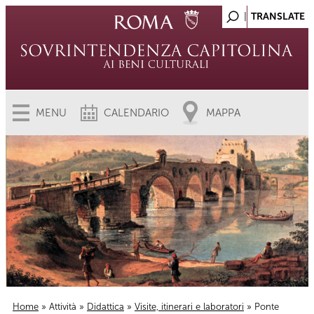
MENU
CALENDARIO
MAPPA
Home
»
Attività
»
Didattica
»
Visite, itinerari e laboratori
» Ponte