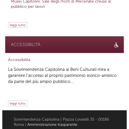
Musei Capitolini: Sale degli Horti di Mecenate chiuse al
pubblico per lavori
leggi tutto
ACCESSIBILITÀ
Accessibilità
La Sovrintendenza Capitolina ai Beni Culturali mira a
garantire l’accesso al proprio patrimonio storico-artistico
da parte del più ampio pubblico...
leggi tutto
Sovrintendenza Capitolina | Piazza Lovatelli 35 - 00186
Roma |
Amministrazione trasparente