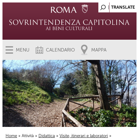
MENU
CALENDARIO
MAPPA
Home
»
Attività
»
Didattica
»
Visite, itinerari e laboratori
»