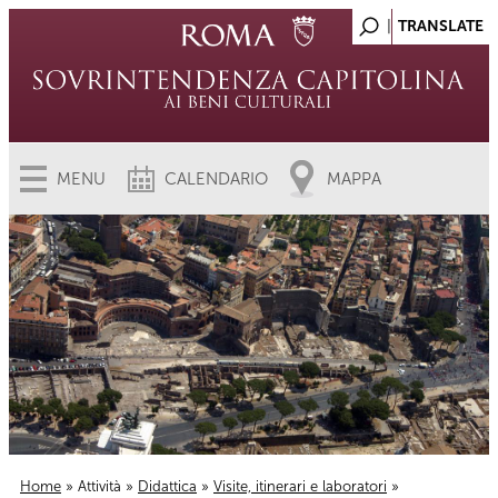
MENU
CALENDARIO
MAPPA
Home
»
Attività
»
Didattica
»
Visite, itinerari e laboratori
»