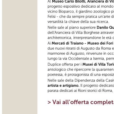
Al
Museo Carlo Bilotti, Aranciera di Vi
progetto espositivo dedicato al mondo an
vicino Bioparco, il giardino zoologico più
Felisi - che da sempre pratica un’arte 
versatilità la chiave della sua ricerca.
Nelle sale al piano superiore
Danilo Qui
dell'Aranciera di Villa Borghese attraver
architettonica, interpretandone le età d
Ai
Mercati di Traiano - Museo dei Fori
due nuovi ritratti di Augusto da Roma e 
marmoree di Augusto, rinvenute in occas
lungo la via Occidentale a Isernia, pe
Duplice offerta per i
Musei di Villa Tor
antologico che ripercorre la quarantenna
poetessa, è protagonista di una esposi
Nelle sale della Dipendenza della Casin
artista e artigiano.
Il progetto dedicato
parata dedicati ai Rioni storici di Roma,
> Vai all'offerta comple