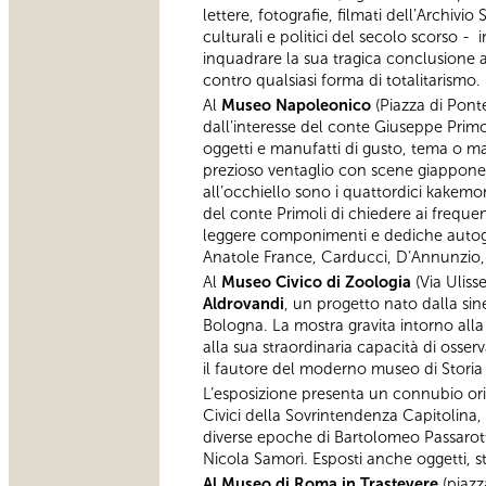
lettere, fotografie, filmati dell’Archivi
culturali e politici del secolo scorso - 
inquadrare la sua tragica conclusione a
contro qualsiasi forma di totalitarismo.
Al
Museo Napoleonico
(Piazza di Pont
dall’interesse del conte Giuseppe Primol
oggetti e manufatti di gusto, tema o ma
prezioso ventaglio con scene giapponesi
all’occhiello sono i quattordici kakemono
del conte Primoli di chiedere ai frequent
leggere componimenti e dediche autografe 
Anatole France, Carducci, D’Annunzio,
Al
Museo Civico di Zoologia
(Via Uliss
Aldrovandi
, un progetto nato dalla sin
Bologna. La mostra gravita intorno alla
alla sua straordinaria capacità di osserv
il fautore del moderno museo di Storia 
L’esposizione presenta un connubio orig
Civici della Sovrintendenza Capitolina, e
diverse epoche di Bartolomeo Passarotti,
Nicola Samorì. Esposti anche oggetti, st
Al Museo di Roma in Trastevere
(piazz