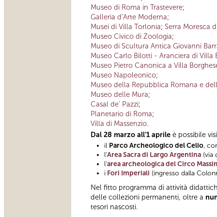
Museo di Roma in Trastevere
;
Galleria d’Arte Moderna
;
Musei di Villa Torlonia
;
Serra Moresca di
Museo Civico di Zoologia
;
Museo di Scultura Antica Giovanni Bar
Museo Carlo Bilotti - Aranciera di Villa
Museo Pietro Canonica a Villa Borghes
Museo Napoleonico
;
Museo della Repubblica Romana e dell
Museo delle Mura
;
Casal de’ Pazzi
;
Planetario di Roma
;
Villa di Massenzio
.
Dal 28 marzo all’1 aprile
è possibile vi
il
Parco Archeologico del Celio
, co
l’
Area Sacra di Largo Argentina
(via 
l’
area archeologica del Circo Mass
i
Fori Imperiali
(ingresso dalla Colonn
Nel fitto programma di attività didatt
delle collezioni permanenti, oltre a
nume
tesori nascosti.