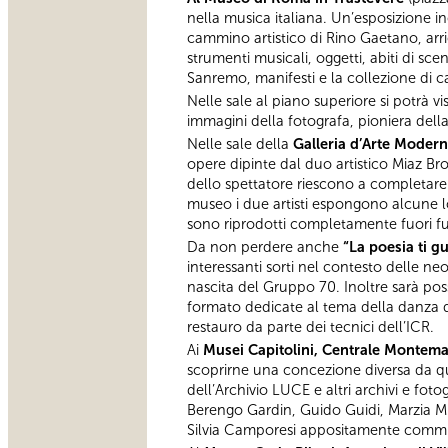
nella musica italiana. Un’esposizione in
cammino artistico di Rino Gaetano, arricc
strumenti musicali, oggetti, abiti di sc
Sanremo, manifesti e la collezione di ca
Nelle sale al piano superiore si potrà vi
immagini della fotografa, pioniera della
Nelle sale della
Galleria d’Arte Moder
opere dipinte dal duo artistico Miaz B
dello spettatore riescono a completare
museo i due artisti espongono alcune loro
sono riprodotti completamente fuori f
Da non perdere anche
“La poesia ti 
interessanti sorti nel contesto delle ne
nascita del Gruppo 70. Inoltre sarà po
formato dedicate al tema della danza di
restauro da parte dei tecnici dell’ICR.
Ai
Musei Capitolini, Centrale Montema
scoprirne una concezione diversa da qu
dell’Archivio LUCE e altri archivi e fot
Berengo Gardin, Guido Guidi, Marzia Mi
Silvia Camporesi appositamente commiss