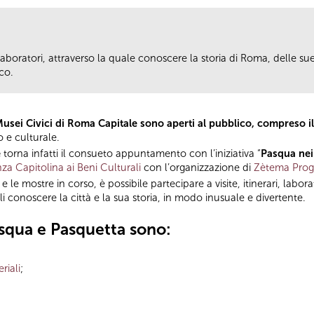
 e laboratori, attraverso la quale conoscere la storia di Roma, delle su
co.
usei Civici di Roma Capitale sono aperti al pubblico, compreso il
co e culturale.
e
torna infatti il consueto appuntamento con l’iniziativa “
Pasqua nei
za Capitolina ai Beni Culturali
con l’organizzazione di
Zètema Prog
e le mostre in corso, è possibile partecipare a visite, itinerari, laborat
uali conoscere la città e la sua storia, in modo inusuale e divertente.
Pasqua e Pasquetta sono
:
riali
;