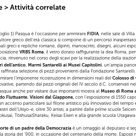
le
> Attività correlate
glio 1) Pasqua è l’occasione per ammirare
FIDIA
, nelle sale di Vill
tore greco dell’età classica si compone di un percorso inaspettato e
nali greci e repliche romane, dipinti, manoscritti, disegni, alcuni espo
sposizione
VRBS Roma
, il vetro dorato raffigurante la dea Roma, pe
ancia, rinvenuto nel corso degli scavi per la realizzazione della staz
ri dell’antico. Marmi Santarelli ai Musei Capitolini
, un’ampia panor
a raffinata selezione di pezzi provenienti dalla Fondazione Santarelli.
ammirare l’imponente ricostruzione in dimensioni reali del
Colosso di
ovative, partendo dai pezzi originali del IV secolo d.C. conservati ne
Pasqua anche per visitare due importanti mostra al
Museo di Roma a
o Fluttuante. Visioni dal Giappone,
con l’esposizione di 1550 capo
 un accento particolare sul filone artistico più innovativo del temp
stri dell’Ukiyo-e, oltre 30 artisti, a partire dalle prime scuole Seic
okusai, TōshusaiSharaku, Keisai Eisen e alla grande scuola Utagawa
morte di un padre della Democrazia
è un omaggio al deputato e segre
la storia del ‘900, in occasione del centenario della morte. Esposti 