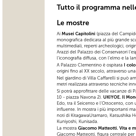
Tutto il programma nel
Le mostre
Ai
Musei Capitolini
(piazza del Campido
monografica dedicata al più grande scul
multimediali, reperti archeologici, origi
Arazzi del Palazzo dei Conservatori l’e
l’iconografia diffusa, con l’elmo e la l
A Palazzo Clementino è ospitata
I colo
origini fino al XX secolo, attraverso un
Nel giardino di Villa Caffarelli si può 
metri realizzata attraverso tecniche inn
Si potrà approfittare delle vacanze di 
10 - piazza Navona 2).
UKIYOE. Il Mond
Edo, tra il Seicento e l’Ottocento, con
influente. In mostra i più importanti mae
noti di KitagawaUtamaro, Katsushika H
Kuniyoshi, Kunisada.
La mostra
Giacomo Matteotti. Vita e 
Giacomo Matteotti, figura centrale per 