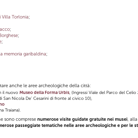
 Villa Torlonia
;
racco
;
 Borghese
;
e
;
a memoria garibaldina
;
sitare anche le aree archeologiche della città:
n il nuovo
Museo della Forma Urbis
, (Ingressi Viale del Parco del Celi
di San Nicola De’ Cesarini di fronte al civico 10),
imo
a Traiana).
iche sono comprese
numerose visite guidate gratuite nei musei
, al
rose passeggiate tematiche nelle aree archeologiche e per le str