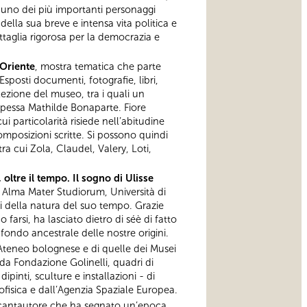
 a uno dei più importanti personaggi
 della sua breve e intensa vita politica e
ttaglia rigorosa per la democrazia e
'Oriente
, mostra tematica che parte
sposti documenti, fotografie, libri,
lezione del museo, tra i quali un
cipessa Mathilde Bonaparte. Fiore
i particolarità risiede nell’abitudine
 composizioni scritte. Si possono quindi
ra cui Zola, Claudel, Valery, Loti,
 oltre il tempo. Il sogno di Ulisse
o Alma Mater Studiorum, Università di
ti della natura del suo tempo. Grazie
 farsi, ha lasciato dietro di séè di fatto
fondo ancestrale delle nostre origini.
’Ateneo bolognese e di quelle dei Musei
e da Fondazione Golinelli, quadri di
pinti, sculture e installazioni - di
ofisica e dall’Agenzia Spaziale Europea.
 cantautore che ha segnato un’epoca