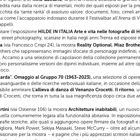
edita nata dalla ricerca di materiali, molti dei quali esposti per la 
hita da ‘tante rarità’ di assoluto valore: documenti, foto, cimeli artis
ena come l’accappatoio indossato durante il Festivalbar all’Arena di Ve
ppelli.
sitare l’esposizione
HILDE IN ITALIA Arte e vita nelle fotografie di 
 street photography, scattate in Italia negli anni Trenta ed esposte 
na
(via Francesco Crispi 24), la mostra
Reality Optional. Miaz Brothe
rothers che rappresentano immagini sfocate di personaggi indefiniti
. Accanto a una selezione di capolavori della collezione permanente
 personalissime versioni dei dipinti individuati, insieme ad altre oper
uoco.
guarda". Omaggio al Gruppo 70 (1963-2023),
una selezione di opere d
oavanguardie e delle ricerche verbovisuali italiane, in occasione dell
ssibile ammirare
L'allieva di danza di Venanzo Crocetti. Il ritorno
, 
 Crocetti, che torna in tutta la sua magnificenza dopo circa due an
rtini
(via Ostiense 106) la mostra
Architetture inabitabili
, un nuovo 
ella comunemente legata alla funzionalità abitativa. In esposizione
ografie storiche, alle quali si aggiungono opere firmate da fotografi
gliora, Mark Power, Sekiya Masaaki, Steve McCurry – oltre ad alcun
ionate per la mostra – e pagine che i più apprezzati scrittori ital