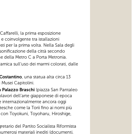
a Caffarelli, la prima esposizione
 coinvolgente tra istallazioni
sti per la prima volta. Nella Sala degli
rsonificazione della città secondo
ione della Metro C a Porta Metronia.
amica sull’uso dei marmi colorati, dalle
 Costantino
, una statua alta circa 13
i Musei Capitolini.
 Palazzo Braschi
(piazza San Pantaleo
lavori dell’arte giapponese di epoca
o e internazionalmente ancora oggi
entesche come la Torii fino ai nomi più
 con Toyokuni, Toyoharu, Hiroshige,
tario del Partito Socialista Riformista
numerosi materiali inediti (documenti,