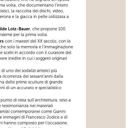
prima volta, che documentano l’intero
tici, la raccolta dei dischi, video,
rona e la giacca in pelle utilizzata a
Hilde Lotz-Bauer
, che propone 100
insieme per la prima volta.
rs
con i maestri del XX secolo, con le
, che solo la memoria e l’immaginazione
 scelti in accordo con il curatore del
e inedite in cui i soggetti originari
i uno dei sodalizi artistici più
a ricorrenza dei sessant’anni dalla
una delle prime sculture di grande
ni di un accurato e specialistico
punto di vista sull’architettura, teso a
 testimonianza nei materiali
 e artisti contemporanei come Gianni
e immagini di Francesco Jodice e di
iani hanno composto per l’occasione.