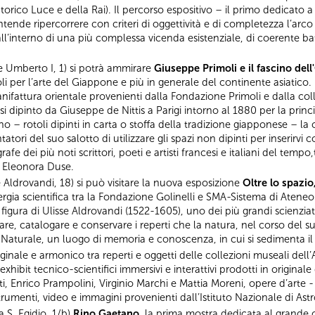
o Storico Luce e della Rai). Il percorso espositivo – il primo dedicato
intende ripercorrere con criteri di oggettività e di completezza l’arco
ll’interno di una più complessa vicenda esistenziale, di coerente ba
e Umberto I, 1) si potrà ammirare
Giuseppe Primoli e il fascino dell
i per l’arte del Giappone e più in generale del continente asiatico. E
nifattura orientale provenienti dalla Fondazione Primoli e dalla col
 dipinto da Giuseppe de Nittis a Parigi intorno al 1880 per la prin
 – rotoli dipinti in carta o stoffa della tradizione giapponese – la cu
atori del suo salotto di utilizzare gli spazi non dipinti per inserirvi
dei più noti scrittori, poeti e artisti francesi e italiani del tempo,t
 Eleonora Duse.
e Aldrovandi, 18) si può visitare la nuova esposizione
Oltre lo spazio,
ergia scientifica tra la Fondazione Golinelli e SMA-Sistema di Atene
 figura di Ulisse Aldrovandi (1522-1605), uno dei più grandi scienzia
are, catalogare e conservare i reperti che la natura, nel corso del suo
Naturale, un luogo di memoria e conoscenza, in cui si sedimenta il 
inale e armonico tra reperti e oggetti delle collezioni museali dell
xhibit tecnico-scientifici immersivi e interattivi prodotti in original
 Enrico Prampolini, Virginio Marchi e Mattia Moreni, opere d’arte - di
rumenti, video e immagini provenienti dall’Istituto Nazionale di Astr
a S. Egidio, 1/b)
Rino Gaetano
, la prima mostra dedicata al grande