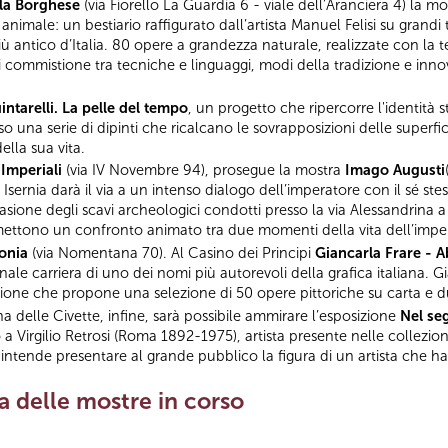
lla Borghese
(via Fiorello La Guardia 6 - viale dell’Aranciera 4) la m
imale: un bestiario raffigurato dall’artista Manuel Felisi su grandi 
 antico d’Italia. 80 opere a grandezza naturale, realizzate con la tecni
di commistione tra tecniche e linguaggi, modi della tradizione e inn
ntarelli. La pelle del tempo
, un progetto che ripercorre l'identità s
so una serie di dipinti che ricalcano le sovrapposizioni delle superfici
ella sua vita.
 Imperiali
(via IV Novembre 94), prosegue la mostra
Imago Augusti
Isernia darà il via a un intenso dialogo dell’imperatore con il sé ste
ione degli scavi archeologici condotti presso la via Alessandrina a 
rmettono un confronto animato tra due momenti della vita dell’impe
lonia
(via Nomentana 70). Al Casino dei Principi
Giancarla Frare - A
le carriera di uno dei nomi più autorevoli della grafica italiana. Gia
zione che propone una selezione di 50 opere pittoriche su carta e d
a delle Civette, infine, sarà possibile ammirare l’esposizione
Nel seg
 a Virgilio Retrosi (Roma 1892-1975), artista presente nelle collezio
 intende presentare al grande pubblico la figura di un artista che ha 
ta delle mostre in corso