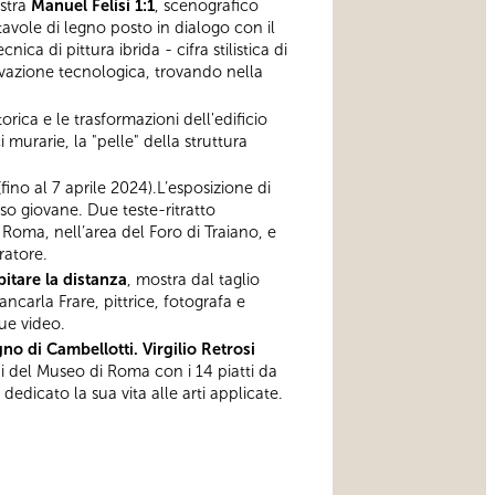
ostra
Manuel Felisi 1:1
, scenografico
tavole di legno posto in dialogo con il
ca di pittura ibrida - cifra stilistica di
ovazione tecnologica, trovando nella
torica e le trasformazioni dell'edificio
 murarie, la "pelle" della struttura
(fino al 7 aprile 2024).L’esposizione di
sso giovane. Due teste-ritratto
Roma, nell’area del Foro di Traiano, e
ratore.
bitare la distanza
, mostra dal taglio
ncarla Frare, pittrice, fotografa e
ue video.
no di Cambellotti. Virgilio Retrosi
ni del Museo di Roma con i 14 piatti da
dedicato la sua vita alle arti applicate.