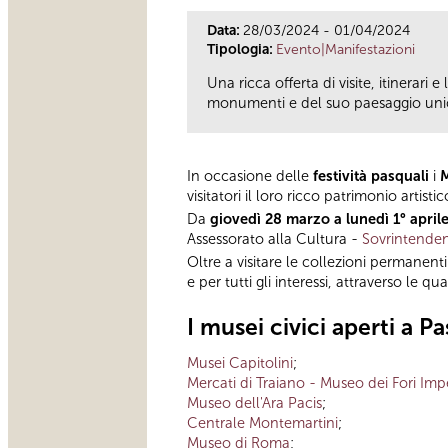
Data:
28/03/2024 - 01/04/2024
Tipologia:
Evento|Manifestazioni
Una ricca offerta di visite, itinerari
monumenti e del suo paesaggio uni
In occasione delle
festività pasquali
i
M
visitatori il loro ricco patrimonio artisti
Da
giovedì 28 marzo a lunedì 1° april
Assessorato alla Cultura -
Sovrintenden
Oltre a visitare le collezioni permanenti 
e per tutti gli interessi, attraverso le q
I musei civici aperti a 
Musei Capitolini
;
Mercati di Traiano - Museo dei Fori Impe
Museo dell'Ara Pacis
;
Centrale Montemartini
;
Museo di Roma
;