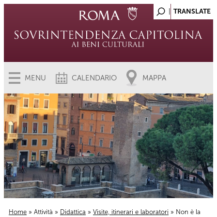
MENU
CALENDARIO
MAPPA
Home
»
Attività
»
Didattica
»
Visite, itinerari e laboratori
» Non è la