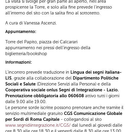
La visita si svolge per gran parte all’aperto, nell’area
prospicente la Torre, e solo alla fine prevede l’ingresso
all’interno del sito con la salita fino al sottotetto.
A cura di Vanessa Ascenzi.
Appuntamento:
Torre del Papito, piazza dei Calcarari
appuntamento nei pressi dell’ingresso della
biglietteria/bookshop
Informazioni:
L'incontro prevede traduzione in
Lingua dei segni italiana-
LIS
, grazie alla collaborazione del
Dipartimento Politiche
Sociali e Salute
(Direzione Servizi alla Persona) e della
Cooperativa sociale onlus Segni di Integrazione - Lazio.
Prenotazione obbligatoria allo 060608
attivo tutti i giorni
dalle 9.00 alle 19.00.
Le persone sorde iscritte possono prenotare anche tramite il
servizio multimediale gratuito
CGS Comunicazione Globale
per Sordi di Roma Capitale
- collegandosi al sito
www.segnidiintegrazione.it/CGS/
dal lunedì al giovedì dalle
ore 8.30 alle ore 18.30 e il venerdì dalle 8.30 alle ore 13.00