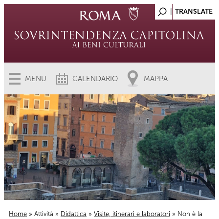
MENU
CALENDARIO
MAPPA
Home
»
Attività
»
Didattica
»
Visite, itinerari e laboratori
» Non è la