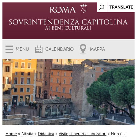
MENU
CALENDARIO
MAPPA
Home
»
Attività
»
Didattica
»
Visite, itinerari e laboratori
» Non è la