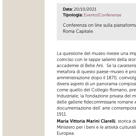
Data:
20/10/2021
Tipologia:
Evento|Conferenze
Conferenza on line sulla piattaforma
Roma Capitale.
La questione del museo riveste una imp
coinciso con le tappe salienti della sto
accademie di Belle Arti. Se la caratteri
metafora di questo paese-museo è propr
amministrazione dopo il 1870, coinvolg
diversi aspetti di un panorama composit
come quello del Collegio Romano, pres
Industriale; la fondazione privata del 
delle gallerie fidecommissarie romane e 
documentazione dell' arte contemporanea
1911.
Maria Vittoria Marini Clarelli
, storica 
Ministero per i beni e le attività cultur
Europea.