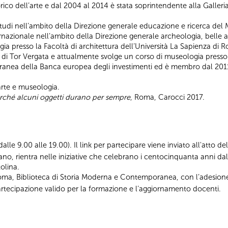
rico dell’arte e dal 2004 al 2014 è stata soprintendente alla Galler
io studi nell’ambito della Direzione generale educazione e ricerca del 
nternazionale nell’ambito della Direzione generale archeologia, belle a
ia presso la Facoltà di architettura dell’Università La Sapienza di 
di Tor Vergata e attualmente svolge un corso di museologia presso l
oranea della Banca europea degli investimenti ed è membro dal 201
’arte e museologia.
rché alcuni oggetti durano per sempre
, Roma, Carocci 2017.
i dalle 9.00 alle 19.00). Il link per partecipare viene inviato all'atto d
ano, rientra nelle iniziative che celebrano i centocinquanta anni d
olina.
Roma, Biblioteca di Storia Moderna e Contemporanea, con l’adesion
i partecipazione valido per la formazione e l’aggiornamento docenti.