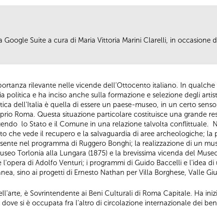
 Google Suite a cura di Maria Vittoria Marini Clarelli, in occasione 
ortanza rilevante nelle vicende dell’Ottocento italiano. In qualch
ria politica e ha inciso anche sulla formazione e selezione degli artis
stica dell'Italia è quella di essere un paese-museo, in un certo senso
io Roma. Questa situazione particolare costituisce una grande res
endo lo Stato e il Comune in una relazione talvolta conflittuale. 
o che vede il recupero e la salvaguardia di aree archeologiche; la 
ente nel programma di Ruggero Bonghi; la realizzazione di un mu
museo Torlonia alla Lungara (1875) e la brevissima vicenda del Muse
l'opera di Adolfo Venturi; i programmi di Guido Baccelli e l'idea di 
, sino ai progetti di Ernesto Nathan per Villa Borghese, Valle Giul
dell’arte, è Sovrintendente ai Beni Culturali di Roma Capitale. Ha inizi
ali dove si è occupata fra l’altro di circolazione internazionale dei be