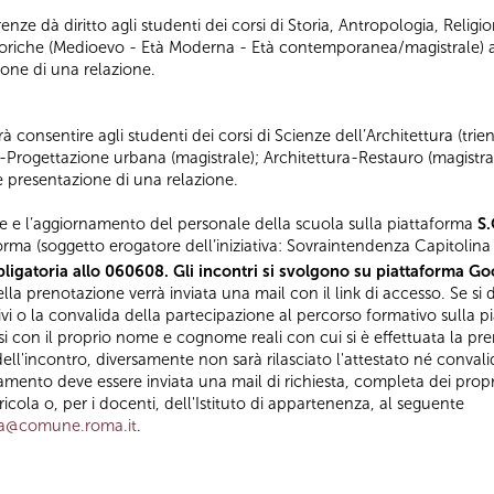
nze dà diritto agli studenti dei corsi di Storia, Antropologia, Religio
iche (Medioevo - Età Moderna - Età contemporanea/magistrale) al
ione di una relazione.
 consentire agli studenti dei corsi di Scienze dell’Architettura (tri
a-Progettazione urbana (magistrale); Architettura-Restauro (magistral
 e presentazione di una relazione.
e e l’aggiornamento del personale della scuola sulla piattaforma
S.
orma (soggetto erogatore dell’iniziativa: Sovraintendenza Capitolina a
ligatoria allo 060608. Gli incontri si svolgono su piattaforma Goo
la prenotazione verrà inviata una mail con il link di accesso. Se si d
ivi o la convalida della partecipazione al percorso formativo sulla p
con il proprio nome e cognome reali con cui si è effettuata la pre
ell'incontro, diversamente non sarà rilasciato l'attestato né convali
amento deve essere inviata una mail di richiesta, completa dei propri
ola o, per i docenti, dell'Istituto di appartenenza, al seguente
za@comune.roma.it
.