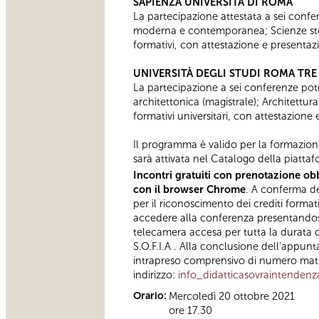
SAPIENZA UNIVERSITÀ DI ROMA
La partecipazione attestata a sei confere
moderna e contemporanea; Scienze stor
formativi, con attestazione e presentaz
UNIVERSITÀ DEGLI STUDI ROMA TRE
La partecipazione a sei conferenze potrà
architettonica (magistrale); Architettur
formativi universitari, con attestazione
Il programma è valido per la formazion
sarà attivata nel Catalogo della piattaf
Incontri gratuiti con prenotazione obb
con il browser Chrome
. A conferma del
per il riconoscimento dei crediti format
accedere alla conferenza presentandosi 
telecamera accesa per tutta la durata d
S.O.F.I.A . Alla conclusione dell’appunt
intrapreso comprensivo di numero matric
indirizzo:
info_didatticasovraintenden
Orario:
Mercoledì 20 ottobre 2021
ore 17.30