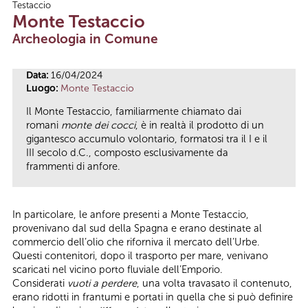
Testaccio
Tu sei qui
Monte Testaccio
Archeologia in Comune
Data:
16/04/2024
Luogo:
Monte Testaccio
Il Monte Testaccio, familiarmente chiamato dai
romani
monte dei cocci
, è in realtà il prodotto di un
gigantesco accumulo volontario, formatosi tra il I e il
III secolo d.C., composto esclusivamente da
frammenti di anfore.
In particolare, le anfore presenti a Monte Testaccio,
provenivano dal sud della Spagna e erano destinate al
commercio dell’olio che riforniva il mercato dell’Urbe.
Questi contenitori, dopo il trasporto per mare, venivano
scaricati nel vicino porto fluviale dell’Emporio.
Considerati
vuoti a perdere
, una volta travasato il contenuto,
erano ridotti in frantumi e portati in quella che si può definire