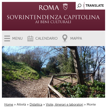
MENU
CALENDARIO
MAPPA
Home
»
Attività
»
Didattica
»
Visite, itinerari e laboratori
» Monte