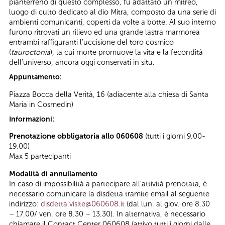
pianterreno di questo complesso, fu adattato un mitreo,
luogo di culto dedicato al dio Mitra, composto da una serie di
ambienti comunicanti, coperti da volte a botte. Al suo interno
furono ritrovati un rilievo ed una grande lastra marmorea
entrambi raffiguranti l'uccisione del toro cosmico
(
tauroctonia
), la cui morte promuove la vita e la fecondità
dell'universo, ancora oggi conservati in situ.
Appuntamento:
Piazza Bocca della Verità, 16 (adiacente alla chiesa di Santa
Maria in Cosmedin)
Informazioni:
Prenotazione obbligatoria allo 060608
(tutti i giorni 9.00-
19.00)
Max 5 partecipanti
Modalità di annullamento
In caso di impossibilità a partecipare all’attività prenotata, è
necessario comunicare la disdetta tramite email al seguente
indirizzo:
disdetta.visite@060608.it
(dal lun. al giov. ore 8.30
– 17.00/ ven. ore 8.30 – 13.30). In alternativa, è necessario
chiamare il Contact Center 060608 (attivo tutti i giorni dalle