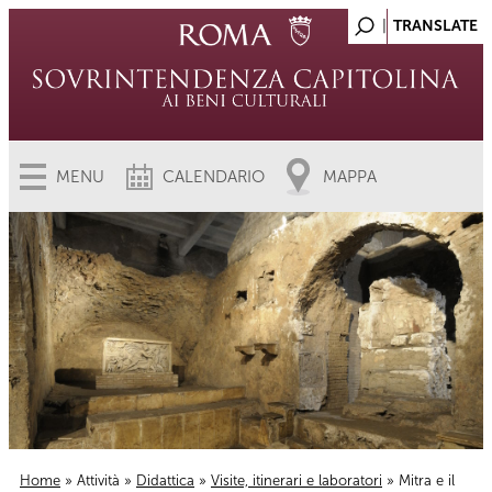
MENU
CALENDARIO
MAPPA
Home
»
Attività
»
Didattica
»
Visite, itinerari e laboratori
» Mitra e il