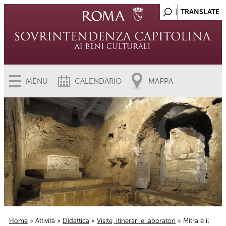
MENU
CALENDARIO
MAPPA
Home
»
Attività
»
Didattica
»
Visite, itinerari e laboratori
» Mitra e il