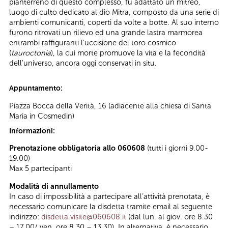
pianterreno di questo complesso, fu adattato un mitreo,
luogo di culto dedicato al dio Mitra, composto da una serie di
ambienti comunicanti, coperti da volte a botte. Al suo interno
furono ritrovati un rilievo ed una grande lastra marmorea
entrambi raffiguranti l'uccisione del toro cosmico
(
tauroctonia
), la cui morte promuove la vita e la fecondità
dell'universo, ancora oggi conservati in situ.
Appuntamento:
Piazza Bocca della Verità, 16 (adiacente alla chiesa di Santa
Maria in Cosmedin)
Informazioni:
Prenotazione obbligatoria allo 060608
(tutti i giorni 9.00-
19.00)
Max 5 partecipanti
Modalità di annullamento
In caso di impossibilità a partecipare all’attività prenotata, è
necessario comunicare la disdetta tramite email al seguente
indirizzo:
disdetta.visite@060608.it
(dal lun. al giov. ore 8.30
– 17.00/ ven. ore 8.30 – 13.30). In alternativa, è necessario