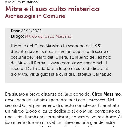
suo culto misterico
Tu sei qui
Mitra e il suo culto misterico
Archeologia in Comune
Data:
22/11/2025
Luogo:
Mitreo del Circo Massimo
Il Mitreo del Circo Massimo fu scoperto nel 1931
durante i lavori per realizzare un deposito di scene e
costumi del Teatro dell'Opera, all'interno dell'edificio
dei Musei di Roma. Il vasto complesso antico nel III
secolo d.C. fu adattato a luogo di culto dedicato al
dio Mitra. Visita guidata a cura di Elisabetta Carnabuci.
Era situato a breve distanza dal lato corto del
Circo Massimo
,
dove erano le gabbie di partenza per i carri (
carceres
). Nel III
secolo d.C., al pianterreno di questo complesso, fu adattato
un mitreo, luogo di culto dedicato al dio Mitra, composto da
una serie di ambienti comunicanti, coperti da volte a botte. Al
suo interno furono ritrovati un rilievo ed una grande lastra