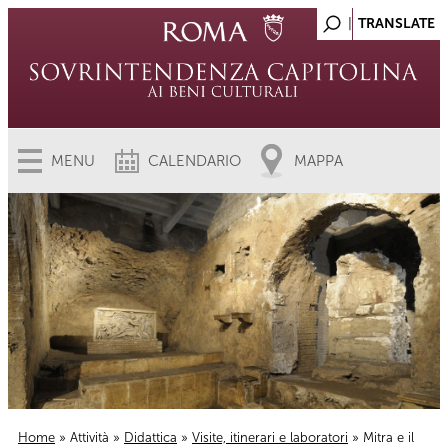
MENU
CALENDARIO
MAPPA
Home
»
Attività
»
Didattica
»
Visite, itinerari e laboratori
» Mitra e il