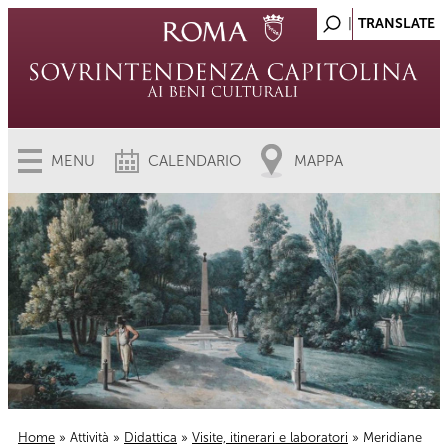
MENU
CALENDARIO
MAPPA
Home
»
Attività
»
Didattica
»
Visite, itinerari e laboratori
» Meridiane