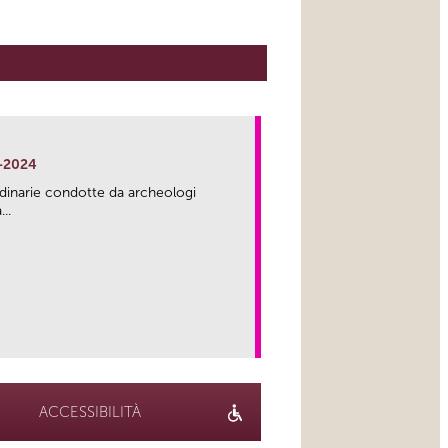
-2024
rdinarie condotte da archeologi
..
link
ACCESSIBILITÀ