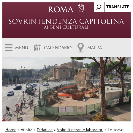
MENU
CALENDARIO
MAPPA
Home
»
Attività
»
Didattica
»
Visite, itinerari e laboratori
» Lo scavo