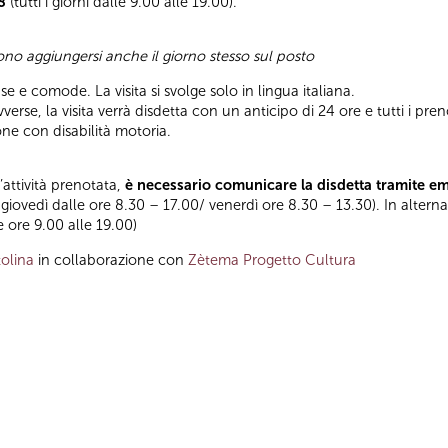
8
(tutti i giorni dalle 9.00 alle 19.00).
sono aggiungersi anche il giorno stesso sul posto
e e comode. La visita si svolge solo in lingua italiana.
rse, la visita verrà disdetta con un anticipo di 24 ore e tutti i preno
one con disabilità motoria.
l’attività prenotata,
è necessario comunicare la disdetta tramite e
 giovedì dalle ore 8.30 – 17.00/ venerdì ore 8.30 – 13.30). In altern
le ore 9.00 alle 19.00)
olina
in collaborazione con
Zètema Progetto Cultura