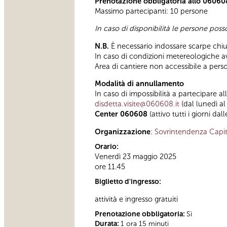
Prenotazione obbligatoria allo 06060
Massimo partecipanti: 10 persone
In caso di disponibilità le persone pos
N.B.
È necessario indossare scarpe chius
In caso di condizioni metereologiche avve
Area di cantiere non accessibile a pers
Modalità di annullamento
In caso di impossibilità a partecipare al
disdetta.visite@060608.it
(dal lunedì al
Center 060608
(attivo tutti i giorni dal
Organizzazione
:
Sovrintendenza Capit
Orario:
Venerdì 23 maggio 2025
ore 11.45
Biglietto d'ingresso:
attività e ingresso gratuiti
Prenotazione obbligatoria:
Sì
Durata:
1 ora 15 minuti