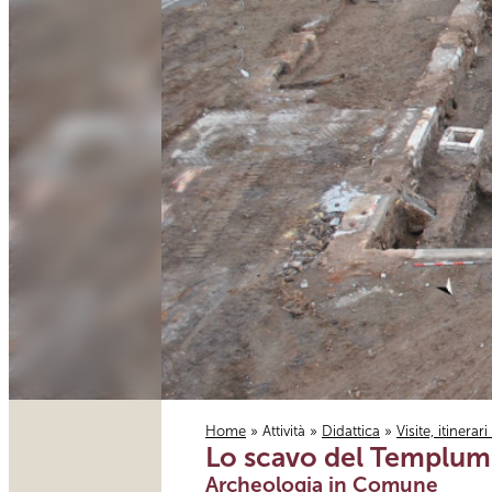
Home
»
Attività
»
Didattica
»
Visite, itinerar
Lo scavo del Templum
Tu sei qui
Archeologia in Comune