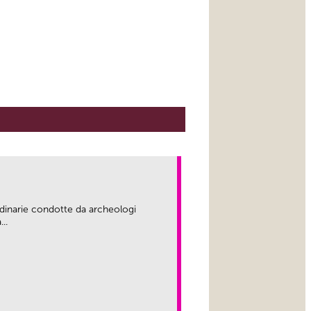
rdinarie condotte da archeologi
..
link