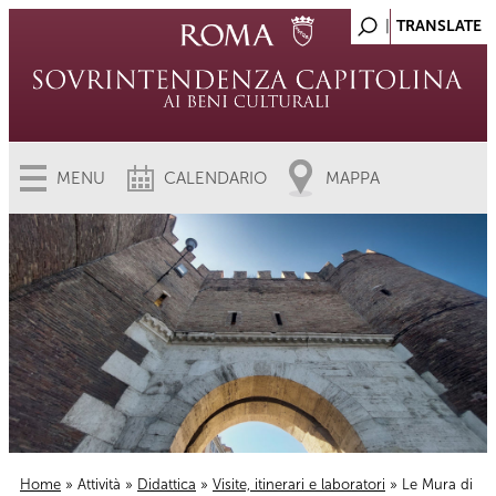
MENU
CALENDARIO
MAPPA
Home
»
Attività
»
Didattica
»
Visite, itinerari e laboratori
» Le Mura di