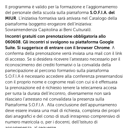
Il programma è valido per la formazione e l’aggiornamento
del personale della scuola sulla piattaforma
S.O.F.I.A. del
MIUR
. L'iniziativa formativa sarà attivata nel Catalogo della
piattaforma (soggetto erogatore dell’iniziativa:
Sovraintendenza Capitolina ai Beni Culturali).
Incontri gratuiti con prenotazione obbligatoria allo
060608. Gli incontri si svolgono su piattaforma Google
Suite. Si suggerisce di entrare con il browser Chrome
. A
conferma della prenotazione verrà inviata una mail con il link
di accesso. Se si desidera ricevere l’attestato necessario per il
riconoscimento dei crediti formativi o la convalida della
partecipazione al percorso formativo sulla piattaforma
S.O.F.I.A è necessario accedere alla conferenza presentandosi
con il proprio nome e cognome reali con cui si è effettuata
la prenotazione ed è richiesto tenere la telecamera accesa
per tutta la durata dell'incontro, diversamente non sarà
rilasciato l'attestato né convalidata la presenza sulla
Piattaforma S.O.F.I.A . Alla conclusione dell’appuntamento
deve essere inviata una mail di richiesta, completa dei propri
dati anagrafici e del corso di studi intrapreso comprensivo di
numero matricola o, per i docenti, dell'Istituto di
appartenenza, al seguente