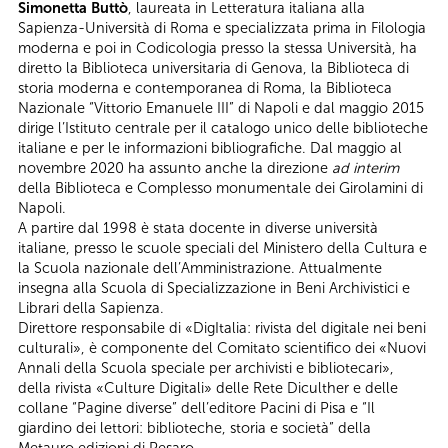
Simonetta Buttò
, laureata in Letteratura italiana alla
Sapienza-Università di Roma e specializzata prima in Filologia
moderna e poi in Codicologia presso la stessa Università, ha
diretto la Biblioteca universitaria di Genova, la Biblioteca di
storia moderna e contemporanea di Roma, la Biblioteca
Nazionale “Vittorio Emanuele III” di Napoli e dal maggio 2015
dirige l’Istituto centrale per il catalogo unico delle biblioteche
italiane e per le informazioni bibliografiche. Dal maggio al
novembre 2020 ha assunto anche la direzione
ad interim
della Biblioteca e Complesso monumentale dei Girolamini di
Napoli.
A partire dal 1998 è stata docente in diverse università
italiane, presso le scuole speciali del Ministero della Cultura e
la Scuola nazionale dell’Amministrazione. Attualmente
insegna alla Scuola di Specializzazione in Beni Archivistici e
Librari della Sapienza.
Direttore responsabile di «DigItalia: rivista del digitale nei beni
culturali», è componente del Comitato scientifico dei «Nuovi
Annali della Scuola speciale per archivisti e bibliotecari»,
della rivista «Culture Digitali» delle Rete Diculther e delle
collane “Pagine diverse” dell’editore Pacini di Pisa e “Il
giardino dei lettori: biblioteche, storia e società” della
Metauro edizioni di Pesaro.