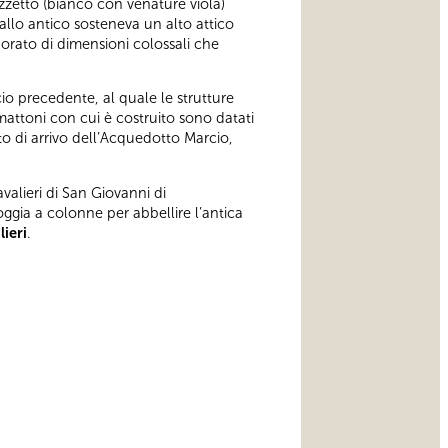
zzetto (bianco con venature viola)
allo antico sosteneva un alto attico
dorato di dimensioni colossali che
cio precedente, al quale le strutture
mattoni con cui è costruito sono datati
o di arrivo dell’Acquedotto Marcio,
valieri di San Giovanni di
loggia a colonne per abbellire l’antica
ieri
.