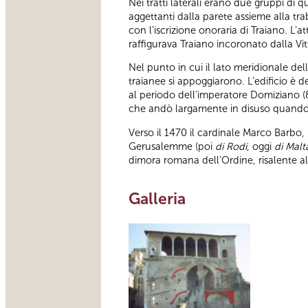
Nei tratti laterali erano due gruppi di
aggettanti dalla parete assieme alla tr
con l’iscrizione onoraria di Traiano. L
raffigurava Traiano incoronato dalla Vitt
Nel punto in cui il lato meridionale del
traianee si appoggiarono. L’edificio è 
al periodo dell’imperatore Domiziano (
che andò largamente in disuso quando f
Verso il 1470 il cardinale Marco Barbo,
Gerusalemme (poi
di Rodi
, oggi
di Malt
dimora romana dell’Ordine, risalente al
Galleria