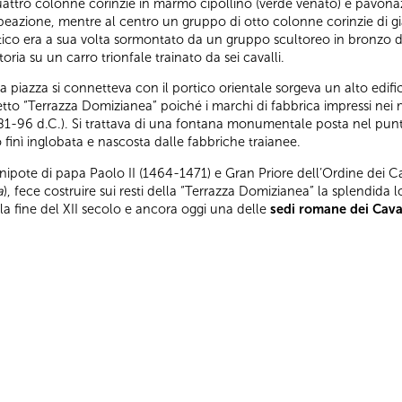
 quattro colonne corinzie in marmo cipollino (verde venato) e pavona
abeazione, mentre al centro un gruppo di otto colonne corinzie di gi
’attico era a sua volta sormontato da un gruppo scultoreo in bronzo 
oria su un carro trionfale trainato da sei cavalli.
la piazza si connetteva con il portico orientale sorgeva un alto edifi
detto “Terrazza Domizianea” poiché i marchi di fabbrica impressi nei 
81-96 d.C.). Si trattava di una fontana monumentale posta nel punt
inì inglobata e nascosta dalle fabbriche traianee.
 nipote di papa Paolo II (1464-1471) e Gran Priore dell’Ordine dei Ca
a
), fece costruire sui resti della “Terrazza Domizianea” la splendida 
la fine del XII secolo e ancora oggi una delle
sedi romane dei Caval