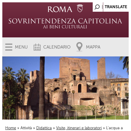
MENU
CALENDARIO
MAPPA
Home
»
Attività
»
Didattica
»
Visite, itinerari e laboratori
» L'acqua a