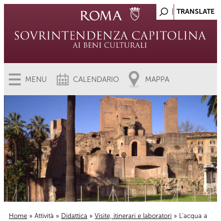
MENU
CALENDARIO
MAPPA
Home
»
Attività
»
Didattica
»
Visite, itinerari e laboratori
» L'acqua a