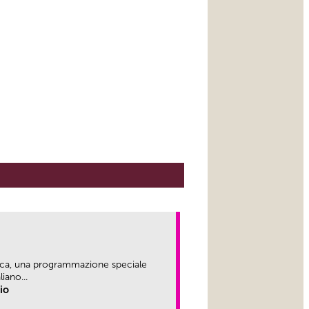
ica, una programmazione speciale
iano...
rio