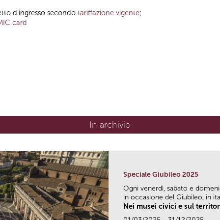
ietto d’ingresso secondo
tariffazione vigente
;
MIC card
In archivio
Speciale Giubileo 2025
Ogni venerdì, sabato e domen
in occasione del Giubileo, in ital
Nei musei civici e sul territo
01/03/2025 - 31/12/2025