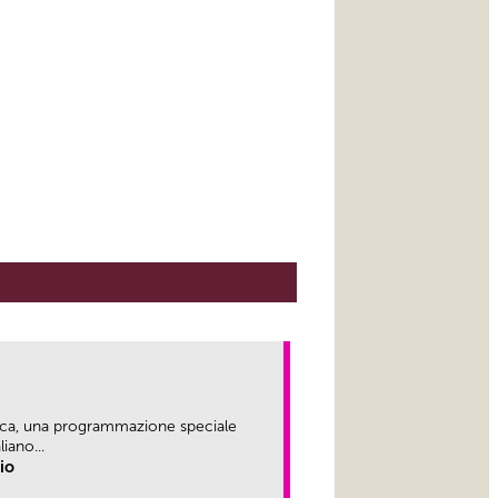
ica, una programmazione speciale
iano...
rio