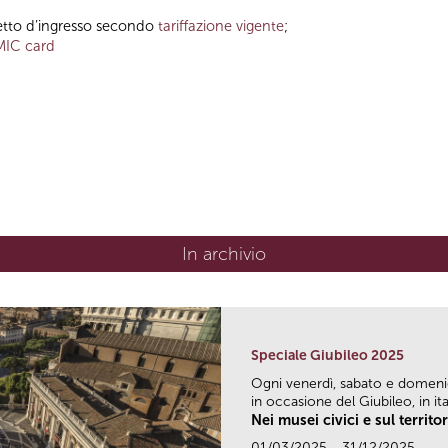
ietto d’ingresso secondo
tariffazione vigente
;
MIC card
In archivio
Speciale Giubileo 2025
Ogni venerdì, sabato e domen
in occasione del Giubileo, in ital
Nei musei civici e sul territo
01/03/2025 - 31/12/2025