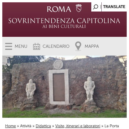
MENU
CALENDARIO
MAPPA
Home
»
Attività
»
Didattica
»
Visite, itinerari e laboratori
» La Porta