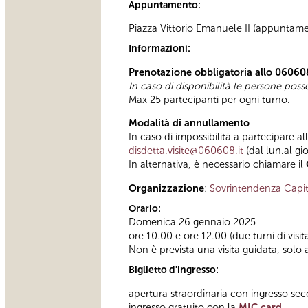
Appuntamento:
Piazza Vittorio Emanuele II (appuntamen
Informazioni:
Prenotazione obbligatoria allo 06060
In caso di disponibilità le persone pos
Max 25 partecipanti per ogni turno.
Modalità di annullamento
In caso di impossibilità a partecipare al
disdetta.visite@060608.it
(dal lun.al gi
In alternativa, è necessario chiamare il
Organizzazione
:
Sovrintendenza Capit
Orario:
Domenica 26 gennaio 2025
ore 10.00 e ore 12.00 (due turni di visit
Non è prevista una visita guidata, solo 
Biglietto d'ingresso:
apertura straordinaria con ingresso se
ingresso gratuito con la
MIC card