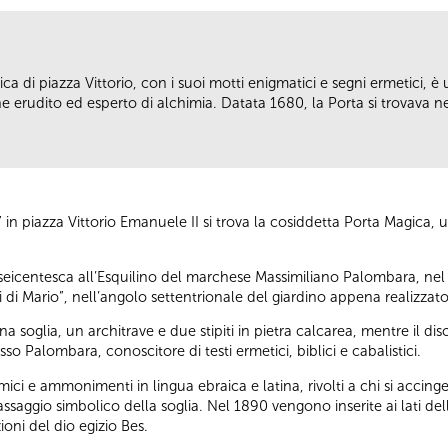
ca di piazza Vittorio, con i suoi motti enigmatici e segni ermetici, è
erudito ed esperto di alchimia. Datata 1680, la Porta si trovava nell
i” in piazza Vittorio Emanuele II si trova la cosiddetta Porta Magica
 seicentesca all’Esquilino del marchese Massimiliano Palombara, nel
ofei di Mario”, nell’angolo settentrionale del giardino appena realizzato
 soglia, un architrave e due stipiti in pietra calcarea, mentre il 
so Palombara, conoscitore di testi ermetici, biblici e cabalistici.
emici e ammonimenti in lingua ebraica e latina, rivolti a chi si accin
passaggio simbolico della soglia. Nel 1890 vengono inserite ai lati d
oni del dio egizio Bes.