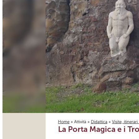
Home
»
Attività
»
Didattica
»
Visite, itinerar
La Porta Magica e i Tro
Tu sei qui