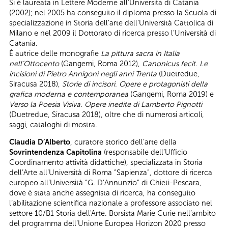
Si è laureata in Lettere Moderne all’Università di Catania
(2002); nel 2005 ha conseguito il diploma presso la Scuola di
specializzazione in Storia dell’arte dell’Università Cattolica di
Milano e nel 2009 il Dottorato di ricerca presso l’Università di
Catania.
È autrice delle monografie
La pittura sacra in Italia
nell’Ottocento
(Gangemi, Roma 2012),
Canonicus fecit. Le
incisioni di Pietro Annigoni negli anni Trenta
(Duetredue,
Siracusa 2018),
Storie di incisori. Opere e protagonisti della
grafica moderna e contemporanea
(Gangemi, Roma 2019) e
Verso la Poesia Visiva. Opere inedite di Lamberto Pignotti
(Duetredue, Siracusa 2018), oltre che di numerosi articoli,
saggi, cataloghi di mostra.
Claudia D’Alberto
, curatore storico dell’arte della
Sovrintendenza Capitolina
(responsabile dell’Ufficio
Coordinamento attività didattiche), specializzata in Storia
dell’Arte all’Università di Roma “Sapienza”, dottore di ricerca
europeo all’Università “G. D’Annunzio” di Chieti-Pescara,
dove è stata anche assegnista di ricerca, ha conseguito
l’abilitazione scientifica nazionale a professore associato nel
settore 10/B1 Storia dell'Arte. Borsista Marie Curie nell’ambito
del programma dell’Unione Europea Horizon 2020 presso