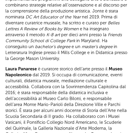
combinano strategie relative all’osservazione e al discorso per
la comprensione della produzione artistica. Jonte è stata
nominata
DC Art Educator of the Year
nel 2019. Prima di
diventare curatrice museale, ha scritto e curato per
Belles
Lettres A Review of Books by Women
e ha insegnato
attraverso il metodo
K-8 art
per dieci anni presso la
Friends
Community School di College Park
in Maryland. Ha
conseguito un
bachelor’s degree
e un
master’s degree
in
Letteratura Inglese presso il Mills College e in Didattica presso
la George Mason University.
Laura Panarese
è curatore storico dell’arte presso il
Museo
Napoleonico
dal 2019. Si occupa di comunicazione, eventi
culturali, didattica museale, mediazione culturale e
accessibilità. Collabora con la Sovrintendenza Capitolina dal
2016; è stata responsabile della didattica inclusiva e
dell’accessibilità al Museo Carlo Bilotti, e responsabile
dell’area Monte Mario-Parioli della Direzione Ville e Parchi
storici. È stata per alcuni anni docente di Storia dell’Arte nella
Scuola Secondaria di II grado. Ha collaborato con i Musei
Vaticani, il Pontificio Collegio Nord Americano, le Scuderie
del Quirinale, la Galleria Nazionale d’Arte Moderna, la