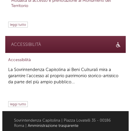
Modalità di accesso e prenotazione ai Monumenti del
Territorio
leggi tutto
ACCESSIBILITÀ
Accessibilità
La Sovrintendenza Capitolina ai Beni Culturali mira a
garantire l’accesso al proprio patrimonio storico-artistico
da parte del più ampio pubblico...
leggi tutto
Sovrintendenza Capitolina | Piazza Lovatelli 35 - 00186
Roma |
Amministrazione trasparente