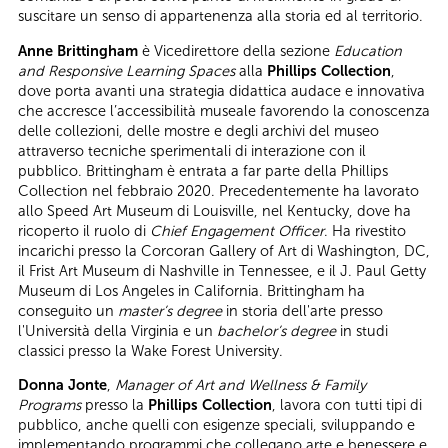
suscitare un senso di appartenenza alla storia ed al territorio.
Anne Brittingham
è Vicedirettore della sezione
Education
and Responsive Learning Spaces
alla
Phillips Collection
,
dove porta avanti una strategia didattica audace e innovativa
che accresce l’accessibilità museale favorendo la conoscenza
delle collezioni, delle mostre e degli archivi del museo
attraverso tecniche sperimentali di interazione con il
pubblico. Brittingham è entrata a far parte della Phillips
Collection nel febbraio 2020. Precedentemente ha lavorato
allo Speed Art Museum di Louisville, nel Kentucky, dove ha
ricoperto il ruolo di
Chief Engagement Officer
. Ha rivestito
incarichi presso la Corcoran Gallery of Art di Washington, DC,
il Frist Art Museum di Nashville in Tennessee, e il J. Paul Getty
Museum di Los Angeles in California. Brittingham ha
conseguito un
master’s degree
in storia dell'arte presso
l'Università della Virginia e un
bachelor’s degree
in studi
classici presso la Wake Forest University.
Donna Jonte
,
Manager of Art and Wellness & Family
Programs
presso la
Phillips Collection
, lavora con tutti tipi di
pubblico, anche quelli con esigenze speciali, sviluppando e
implementando programmi che collegano arte e benessere e