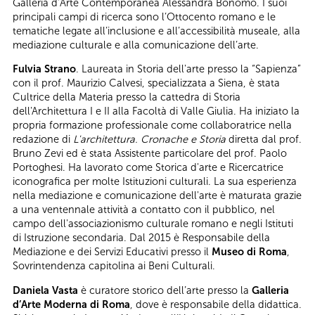
Galleria d’Arte Contemporanea Alessandra Bonomo. I suoi
principali campi di ricerca sono l’Ottocento romano e le
tematiche legate all’inclusione e all’accessibilità museale, alla
mediazione culturale e alla comunicazione dell’arte.
Fulvia Strano
. Laureata in Storia dell'arte presso la “Sapienza”
con il prof. Maurizio Calvesi, specializzata a Siena, è stata
Cultrice della Materia presso la cattedra di Storia
dell'Architettura I e II alla Facoltà di Valle Giulia. Ha iniziato la
propria formazione professionale come collaboratrice nella
redazione di
L'architettura. Cronache e Storia
diretta dal prof.
Bruno Zevi ed è stata Assistente particolare del prof. Paolo
Portoghesi. Ha lavorato come Storica d'arte e Ricercatrice
iconografica per molte Istituzioni culturali. La sua esperienza
nella mediazione e comunicazione dell'arte è maturata grazie
a una ventennale attività a contatto con il pubblico, nel
campo dell'associazionismo culturale romano e negli Istituti
di Istruzione secondaria. Dal 2015 è Responsabile della
Mediazione e dei Servizi Educativi presso il
Museo di Roma
,
Sovrintendenza capitolina ai Beni Culturali.
Daniela Vasta
è curatore storico dell’arte presso la
Galleria
d’Arte Moderna di Roma
, dove è responsabile della didattica.