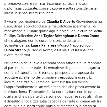
promuove corsi e seminari incentrati su studi museali,
diplomazia culturale, conservazione e sulla storia dell’arte
intesa in senso interdisciplinare.
Il workshop, moderato da
Claudia D’Alberto
(Sovrintendenza
Capitolina), approfondisce le metodologie sperimentali di
mediazione culturale grazie agli interventi delle curatrici della
Phillips Collection
Anne Taylor Brittingham
e
Donna Jonte
che dialogano con le curatrici storiche dell’arte di
Sovrintendenza:
Laura Panarese
(Museo Napoleonico),
Fulvia Strano
(Museo di Roma) e
Daniela Vasta
(Galleria
d’Arte Moderna).
Nell’ambito della tavola rotonda sono affrontate, in rapporto
al patrimonio culturale, sia tematiche di genere che legate a
comunità specifiche. Si tenta di prospettare proposte da
adottare all’interno dei programmi espositivi museali. È,
inoltre, analizzato il tema dell’accessibilità attraverso
l’approfondimento di attività e tecniche che promuovono la
fruizione lenta, l’interattività e la connessione con le opere
d’arte anche da parte di persone con esigenze speciali. Infine,
il dibattito si focalizza sulla capacità dell’arte di creare reti tra
comunità e di porsi come punto di riferimento in grado di