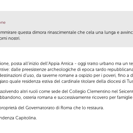
one
ammirare questa dimora rinascimentale che cela una lunga e avvincen
rni nostri.
rione, posta all’inizio dell’Appia Antica - oggi tratto urbano ma un 
truttive: dalle preesistenze archeologiche di epoca tardo repubblica
estinazioni d’uso, da taverne romane a ospizio per i poveri, fino a div
iato quale residenza estiva del cardinale titolare della diocesi di Tu
solvendo altri ruoli come sede del Collegio Clementino nel Seicen
di abbandono, osteria romana e successivamente ricovero per famiglie 
a proprietà del Governatorato di Roma che lo restaura.
endenza Capitolina.