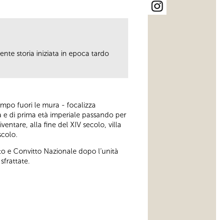
te storia iniziata in epoca tardo
tempo fuori le mura - focalizza
na e di prima età imperiale passando per
entare, alla fine del XIV secolo, villa
scolo.
to e Convitto Nazionale dopo l’unità
sfrattate.