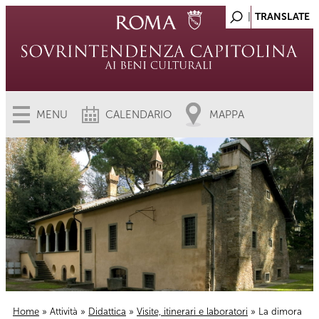
MENU
CALENDARIO
MAPPA
Home
»
Attività
»
Didattica
»
Visite, itinerari e laboratori
» La dimora