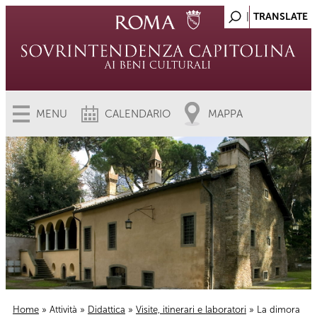
MENU
CALENDARIO
MAPPA
Home
»
Attività
»
Didattica
»
Visite, itinerari e laboratori
» La dimora