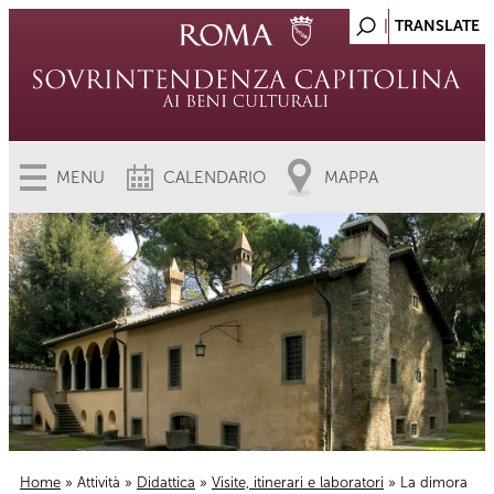
MENU
CALENDARIO
MAPPA
Home
»
Attività
»
Didattica
»
Visite, itinerari e laboratori
» La dimora